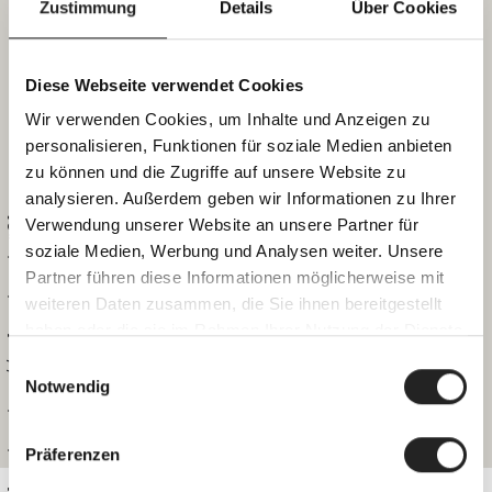
Zustimmung
Details
Über Cookies
3
4
5
6
7
8
9
Diese Webseite verwendet Cookies
10
11
12
13
14
15
16
Wir verwenden Cookies, um Inhalte und Anzeigen zu
personalisieren, Funktionen für soziale Medien anbieten
17
18
19
20
21
22
23
zu können und die Zugriffe auf unsere Website zu
analysieren. Außerdem geben wir Informationen zu Ihrer
Apartment #21
Verwendung unserer Website an unsere Partner für
24
25
26
27
28
29
30
soziale Medien, Werbung und Analysen weiter. Unsere
Partner führen diese Informationen möglicherweise mit
weiteren Daten zusammen, die Sie ihnen bereitgestellt
31
haben oder die sie im Rahmen Ihrer Nutzung der Dienste
gesammelt haben.
Einwilligungsauswahl
Notwendig
ANFRAGEN
BUCHEN
Apartments
Präferenzen