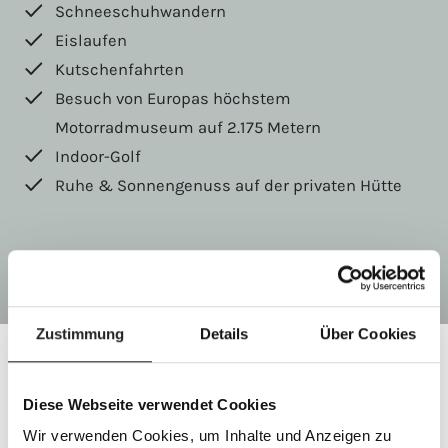
Schneeschuhwandern
Eislaufen
Kutschenfahrten
Besuch von Europas höchstem
Motorradmuseum auf 2.175 Metern
Indoor-Golf
Ruhe & Sonnengenuss auf der privaten Hütte
Zustimmung
Details
Über Cookies
Diese Webseite verwendet Cookies
Winteraktivitäten
Wir verwenden Cookies, um Inhalte und Anzeigen zu