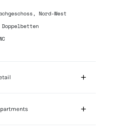
achgeschoss, Nord-West
 Doppelbetten
WC
tail
 Apartments