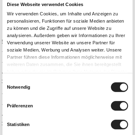
Diese Webseite verwendet Cookies
Wir verwenden Cookies, um Inhalte und Anzeigen zu
personalisieren, Funktionen für soziale Medien anbieten
zu können und die Zugriffe auf unsere Website zu
analysieren. Außerdem geben wir Informationen zu Ihrer
Wo finde ich Dinge des täglichen
Apartment #25
Verwendung unserer Website an unsere Partner für
Bedarfs?
soziale Medien, Werbung und Analysen weiter. Unsere
Partner führen diese Informationen möglicherweise mit
weiteren Daten zusammen, die Sie ihnen bereitgestellt
haben oder die sie im Rahmen Ihrer Nutzung der Dienste
Was geschieht im Falle einer
gesammelt haben.
Stornierung?
Einwilligungsauswahl
Notwendig
Apartments
Präferenzen
Was umfasst die Endreinigung des
Apartments?
Statistiken