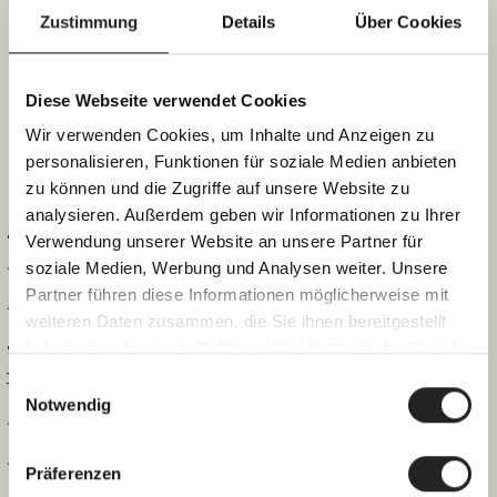
Zustimmung
Details
Über Cookies
3
4
5
6
7
8
9
Diese Webseite verwendet Cookies
10
11
12
13
14
15
16
Wir verwenden Cookies, um Inhalte und Anzeigen zu
personalisieren, Funktionen für soziale Medien anbieten
zu können und die Zugriffe auf unsere Website zu
17
18
19
20
21
22
23
analysieren. Außerdem geben wir Informationen zu Ihrer
Verwendung unserer Website an unsere Partner für
Apartment #4
soziale Medien, Werbung und Analysen weiter. Unsere
24
25
26
27
28
29
30
Partner führen diese Informationen möglicherweise mit
weiteren Daten zusammen, die Sie ihnen bereitgestellt
31
haben oder die sie im Rahmen Ihrer Nutzung der Dienste
gesammelt haben.
Einwilligungsauswahl
Notwendig
Apartments
ANFRAGEN
BUCHEN
Präferenzen