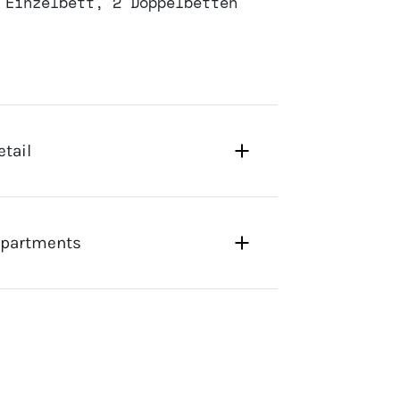
 Einzelbett, 2 Doppelbetten
tail
 Apartments